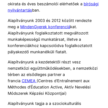
okirata és éves beszámolói elérhetőek a
bírósági
nyilvántartás
ban.
Alapítványunk 2003 és 2012 között rendezte
meg a
MindenGyerek konferenciá
kat.
Alapítványunk foglalkoztatott megváltozott
munkaképességű munkatársat, illetve a
konferenciákhoz kapcsolódva foglalkoztatott
pályakezdő munkanélküli fiatalt.
Alapítványunk a kezdetektől részt vesz
nemzetközi együttműködésekben, a nemzetközi
térben az elsődleges partner a
francia
CEMEA
(Centres d’Entraînement aux
Méthodes d’Éducation Active, Aktív Nevelési
Módszerek Képzési Központjai)
Alapítványunk tagja a a szociokulturális