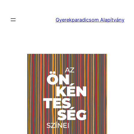
Ugrás
a
Gyerekparadicsom Alapítvány
tartalomhoz