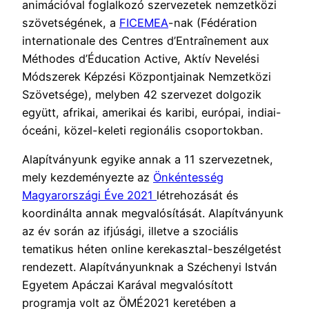
animációval foglalkozó szervezetek nemzetközi
szövetségének, a
FICEMEA
-nak (Fédération
internationale des Centres d’Entraînement aux
Méthodes d’Éducation Active, Aktív Nevelési
Módszerek Képzési Központjainak Nemzetközi
Szövetsége), melyben 42 szervezet dolgozik
együtt, afrikai, amerikai és karibi, európai, indiai-
óceáni, közel-keleti regionális csoportokban.
Alapítványunk egyike annak a 11 szervezetnek,
mely kezdeményezte az
Önkéntesség
Magyarországi Éve 2021
létrehozását és
koordinálta annak megvalósítását. Alapítványunk
az év során az ifjúsági, illetve a szociális
tematikus héten online kerekasztal-beszélgetést
rendezett. Alapítványunknak a Széchenyi István
Egyetem Apáczai Karával megvalósított
programja volt az ÖMÉ2021 keretében a